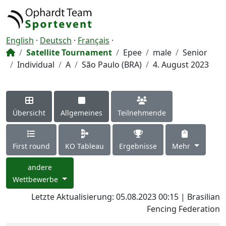
English
·
Deutsch
·
Français
·
Satellite Tournament
Epee
male
Senior
Individual
A
São Paulo (BRA)
4. August 2023
Übersicht
Allgemeines
Teilnehmende
First round
KO Tableau
Ergebnisse
Mehr
andere
Wettbewerbe
Letzte Aktualisierung: 05.08.2023 00:15 | Brasilian
Fencing Federation