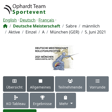
English
·
Deutsch
·
Français
·
Deutsche Meisterschaft
Sabre
männlich
Aktive
Einzel
A
München (GER)
5. Juni 2021
Übersicht
Allgemeines
Teilnehmende
Vorrunde
KO Tableau
Ergebnisse
Mehr