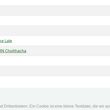
e Lale
N Cholthacha
fencingworldwide
Online Sys
Drittanbietern. Ein Cookie ist eine kleine Textdatei, die wir a