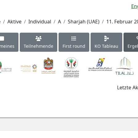
En
e
Aktive
Individual
A
Sharjah (UAE)
11. Februar 2
emeines
Teilnehmende
First round
KO Tableau
Erge
Letzte Ak