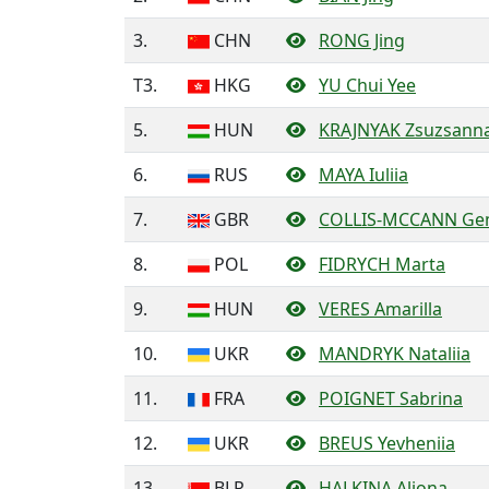
3.
CHN
RONG Jing
T3.
HKG
YU Chui Yee
5.
HUN
KRAJNYAK Zsuzsann
6.
RUS
MAYA Iuliia
7.
GBR
COLLIS-MCCANN G
8.
POL
FIDRYCH Marta
9.
HUN
VERES Amarilla
10.
UKR
MANDRYK Nataliia
11.
FRA
POIGNET Sabrina
12.
UKR
BREUS Yevheniia
13.
BLR
HALKINA Aliona