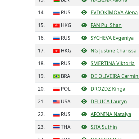
14.
RUS
EVDOKIMOVA Alena
15.
HKG
FAN Pui Shan
16.
RUS
SYCHEVA Evgeniya
17.
HKG
NG Justine Charissa
18.
RUS
SMERTINA Viktoria
19.
BRA
DE OLIVEIRA Carmin
20.
POL
DROZDZ Kinga
21.
USA
DELUCA Lauryn
22.
RUS
AFONINA Natalya
23.
THA
SITA Suthin