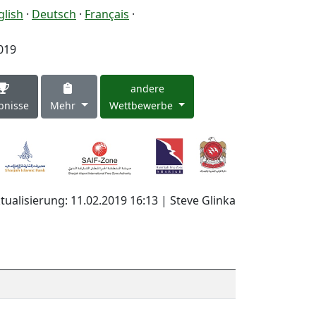
glish
·
Deutsch
·
Français
·
019
andere
bnisse
Mehr
Wettbewerbe
tualisierung: 11.02.2019 16:13 | Steve Glinka