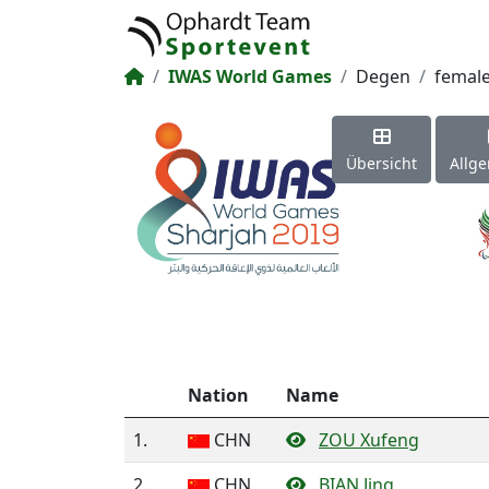
IWAS World Games
Degen
femal
Übersicht
Allg
Nation
Name
1.
CHN
ZOU Xufeng
2.
CHN
BIAN Jing