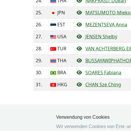
24.
THA
NAKPRASIT Duean
25.
JPN
MATSUMOTO Mieko
26.
EST
MEZENTSEVA Anna
27.
USA
JENSEN Shelby
28.
TUR
VAN ACHTERBERG Elk
29.
THA
BUSSAYAWIPHATHOR
30.
BRA
SOARES Fabiana
31.
HKG
CHAN Sze Ching
Verwendung von Cookies
Wir verwenden Cookies von Erst- und 