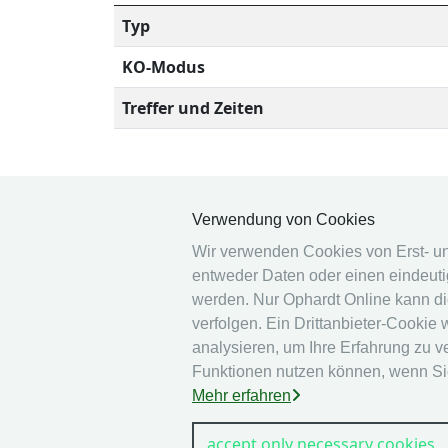
Typ
KO-Modus
Treffer und Zeiten
Verwendung von Cookies
Wir verwenden Cookies von Erst- und 
entweder Daten oder einen eindeutig
© 2026 Ophardt Team
werden. Nur Ophardt Online kann di
Sportevent
verfolgen. Ein Drittanbieter-Cookie
analysieren, um Ihre Erfahrung zu v
Funktionen nutzen können, wenn S
Mehr erfahren
accept only necessary cookies