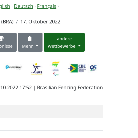
glish
·
Deutsch
·
Français
·
 (BRA)
17. Oktober 2022
andere
bnisse
Mehr
Wettbewerbe
.10.2022 17:52 | Brasilian Fencing Federation