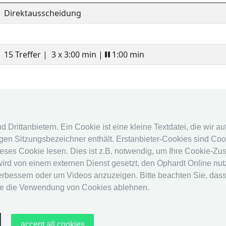
Direktausscheidung
15 Treffer |
3 x 3:00 min |
1:00 min
fencingworldwide
Online Sys
Drittanbietern. Ein Cookie ist eine kleine Textdatei, die wir a
en Sitzungsbezeichner enthält. Erstanbieter-Cookies sind Cook
Archiv
Online Syst
eses Cookie lesen. Dies ist z.B. notwendig, um Ihre Cookie-Zu
Videos
Kalender
 wird von einem externen Dienst gesetzt, den Ophardt Online nu
Medien
Rangliste
erbessern oder um Videos anzuzeigen. Bitte beachten Sie, dass
ie die Verwendung von Cookies ablehnen.
accept all cookies