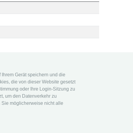
tem
Rechtshinweis
uf Ihrem Gerät speichern und die
ies, die von dieser Website gesetzt
em
Datenschutz
stimmung oder Ihre Login-Sitzung zu
Impressum
tzt, um den Datenverkehr zu
andere
 Sie möglicherweise nicht alle
Live Ergebnisse: Fechten