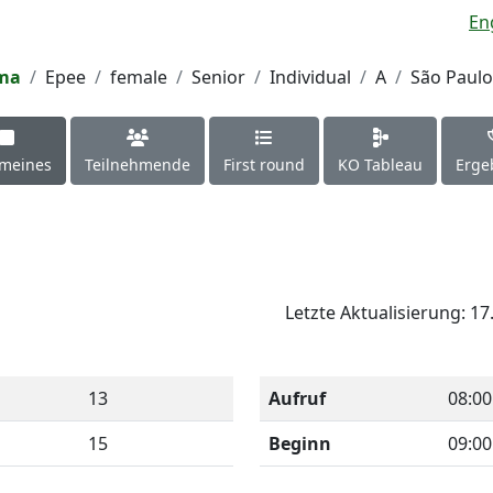
En
ima
Epee
female
Senior
Individual
A
São Paulo
emeines
Teilnehmende
First round
KO Tableau
Erge
Letzte Aktualisierung: 17
13
Aufruf
08:00
15
Beginn
09:00