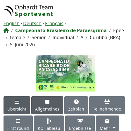
English
·
Deutsch
·
Français
·
Campeonato Brasileiro de Paraesgrima
Epee
female
Senior
Individual
A
Curitiba (BRA)
5. Juni 2026
Übersicht
Allgemeines
Zeitplan
Teilnehmende
First round
KO Tableau
Ergebnisse
Mehr