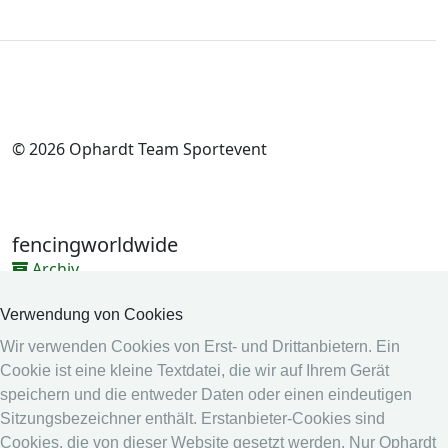
© 2026 Ophardt Team Sportevent
fencingworldwide
Archiv
Videos
Verwendung von Cookies
Medien
Wir verwenden Cookies von Erst- und Drittanbietern. Ein
Cookie ist eine kleine Textdatei, die wir auf Ihrem Gerät
Online System
speichern und die entweder Daten oder einen eindeutigen
Online System
Sitzungsbezeichner enthält. Erstanbieter-Cookies sind
Kalender
Cookies, die von dieser Website gesetzt werden. Nur Ophardt