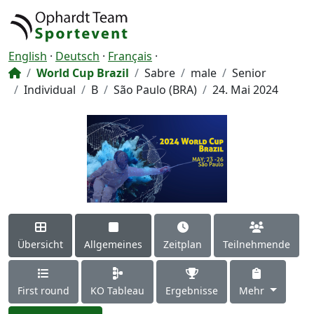
English
·
Deutsch
·
Français
·
World Cup Brazil
Sabre
male
Senior
Individual
B
São Paulo (BRA)
24. Mai 2024
Übersicht
Allgemeines
Zeitplan
Teilnehmende
First round
KO Tableau
Ergebnisse
Mehr