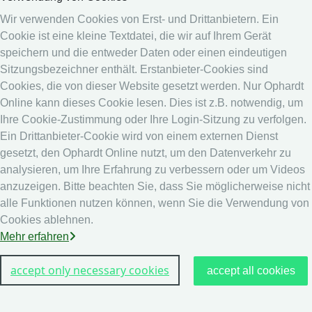
Medien
Wir verwenden Cookies von Erst- und Drittanbietern. Ein
Cookie ist eine kleine Textdatei, die wir auf Ihrem Gerät
Online System
speichern und die entweder Daten oder einen eindeutigen
Online System
Sitzungsbezeichner enthält. Erstanbieter-Cookies sind
Kalender
Cookies, die von dieser Website gesetzt werden. Nur Ophardt
Online kann dieses Cookie lesen. Dies ist z.B. notwendig, um
Rangliste
Ihre Cookie-Zustimmung oder Ihre Login-Sitzung zu verfolgen.
Rechtshinweis
Ein Drittanbieter-Cookie wird von einem externen Dienst
gesetzt, den Ophardt Online nutzt, um den Datenverkehr zu
Datenschutz
analysieren, um Ihre Erfahrung zu verbessern oder um Videos
Impressum
anzuzeigen. Bitte beachten Sie, dass Sie möglicherweise nicht
andere
alle Funktionen nutzen können, wenn Sie die Verwendung von
Cookies ablehnen.
Live Ergebnisse: Fechten
Mehr erfahren
accept only necessary cookies
accept all cookies