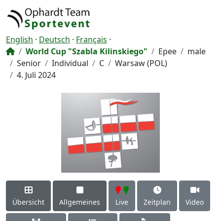
English
·
Deutsch
·
Français
·
World Cup "Szabla Kilinskiego"
Epee
male
Senior
Individual
C
Warsaw (POL)
4. Juli 2024
Übersicht
Allgemeines
Live
Zeitplan
Video