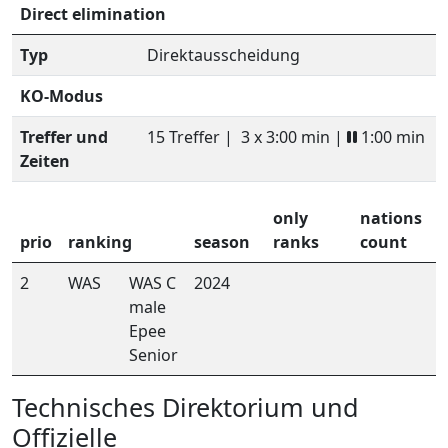
Direct elimination
Typ
Direktausscheidung
KO-Modus
Treffer und
15 Treffer |
3 x 3:00 min |
1:00 min
Zeiten
only
nations
prio
ranking
season
ranks
count
2
WAS
WAS C
2024
male
Epee
Senior
Technisches Direktorium und
Offizielle