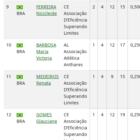
9
FERREIRA
CE
2
4
12
15
0,50
BRA
Nicicleide
Associação
D’Eficiência
Superando
Limites
10
BARBOSA
AL
1
4
12
17
0,25
BRA
Maria
Associação
Victoria
Atlética
Anthares
11
MEDEIROS
CE
1
4
9
15
0,25
BRA
Renata
Associação
D’Eficiência
Superando
Limites
12
GOMES
CE
1
4
12
19
0,25
BRA
Glauciane
Associação
D’Eficiência
Superando