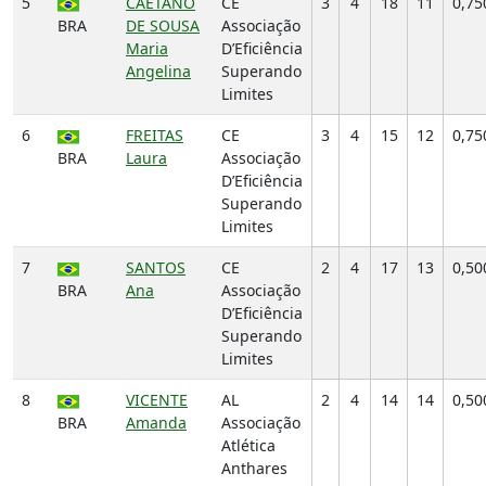
5
CAETANO
CE
3
4
18
11
0,75
BRA
DE SOUSA
Associação
Maria
D’Eficiência
Angelina
Superando
Limites
6
FREITAS
CE
3
4
15
12
0,75
BRA
Laura
Associação
D’Eficiência
Superando
Limites
7
SANTOS
CE
2
4
17
13
0,50
BRA
Ana
Associação
D’Eficiência
Superando
Limites
8
VICENTE
AL
2
4
14
14
0,50
BRA
Amanda
Associação
Atlética
Anthares