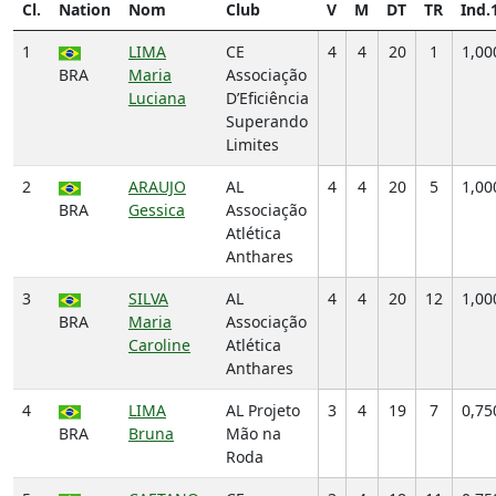
Cl.
Nation
Nom
Club
V
M
DT
TR
Ind.
1
LIMA
CE
4
4
20
1
1,00
BRA
Maria
Associação
Luciana
D’Eficiência
Superando
Limites
2
ARAUJO
AL
4
4
20
5
1,00
BRA
Gessica
Associação
Atlética
Anthares
3
SILVA
AL
4
4
20
12
1,00
BRA
Maria
Associação
Caroline
Atlética
Anthares
4
LIMA
AL Projeto
3
4
19
7
0,75
BRA
Bruna
Mão na
Roda