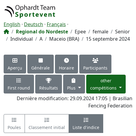
English
·
Deutsch
·
Français
·
Regional do Nordeste
Epee
female
Senior
Individual
A
Maceio (BRA)
15 septembre 2024
Aperçu
Générale
Horaire
Participants
other
First round
Résultats
Plus
compétitions
Dernière modification: 29.09.2024 17:05 | Brasilian
Fencing Federation
Poules
Classement initial
Liste d'indice