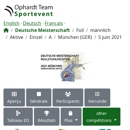
English
·
Deutsch
·
Français
·
Deutsche Meisterschaft
Foil
männlich
Aktive
Einzel
A
München (GER)
5 juin 2021
Aperçu
Générale
Participants
Vorrunde
other
Tableau ED
Résultats
Plus
compétitions