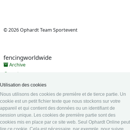
© 2026 Ophardt Team Sportevent
fencingworldwide
Archive
Vidéos
Médias
Utilisation des cookies
Nous utilisons des cookies de première et de tierce partie. Un
Système en ligne
cookie est un petit fichier texte que nous stockons sur votre
Système en ligne
appareil et qui contient des données ou un identifiant de
Calendrier
session unique. Les cookies de première partie sont des
Classement
cookies mis en place par ce site web. Seul Ophardt Online peut
lire ce cookie. Cela est nécessaire, par exemple, pour suivre