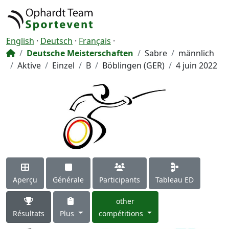
English
·
Deutsch
·
Français
·
Deutsche Meisterschaften
Sabre
männlich
Aktive
Einzel
B
Böblingen (GER)
4 juin 2022
Aperçu
Générale
Participants
Tableau ED
other
Résultats
Plus
compétitions