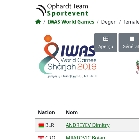
IWAS World Games
Degen
femal
Aperçu
Généra
Nation
Nom
BLR
ANDREYEV Dimitry
CRO
MIJATOVIC Bojan