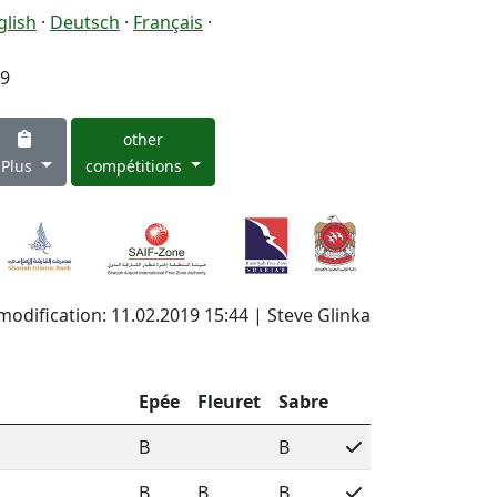
glish
·
Deutsch
·
Français
·
19
other
Plus
compétitions
modification: 11.02.2019 15:44 | Steve Glinka
Epée
Fleuret
Sabre
B
B
B
B
B