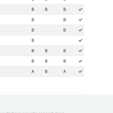
B
B
B
B
B
B
B
B
B
B
B
B
B
B
A
B
A
ligne
Légal