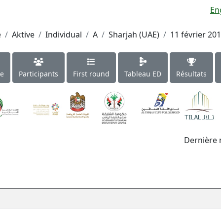
En
e
Aktive
Individual
A
Sharjah (UAE)
11 février 20
le
Participants
First round
Tableau ED
Résultats
Dernière 