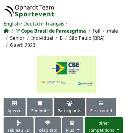
English
·
Deutsch
·
Français
·
1ª Copa Brasil de Paraesgrima
Foil
male
Senior
Individual
B
São Paulo (BRA)
6 avril 2023
Aperçu
Générale
Participants
First round
other
Tableau ED
Résultats
Plus
compétitions