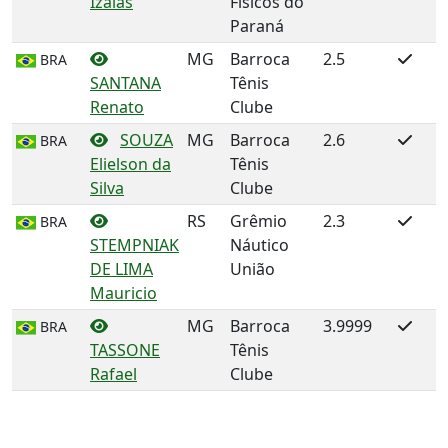
Izaias
Físicos do
Paraná
MG
Barroca
2.5
BRA
SANTANA
Tênis
Renato
Clube
SOUZA
MG
Barroca
2.6
BRA
Elielson da
Tênis
Silva
Clube
RS
Grêmio
2.3
BRA
STEMPNIAK
Náutico
DE LIMA
União
Mauricio
MG
Barroca
3.9999
BRA
TASSONE
Tênis
Rafael
Clube