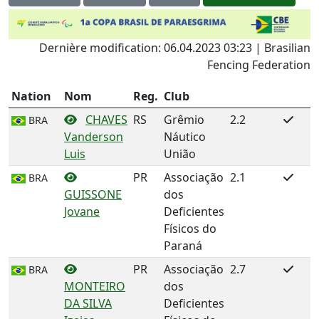
Dernière modification: 06.04.2023 03:23 | Brasilian
Fencing Federation
Nation
Nom
Reg.
Club
CHAVES
RS
Grêmio
2.2
BRA
Vanderson
Náutico
Luis
União
PR
Associação
2.1
BRA
GUISSONE
dos
Jovane
Deficientes
Físicos do
Paraná
PR
Associação
2.7
BRA
MONTEIRO
dos
DA SILVA
Deficientes