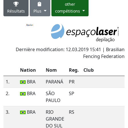
other
Résultats
Plus
compétitions
Dernière modification: 12.03.2019 15:41 | Brasilian
Fencing Federation
Nation
Nom
Reg.
Club
1.
BRA
PARANÁ
PR
2.
BRA
SÃO
SP
PAULO
3.
BRA
RIO
RS
GRANDE
DO SUL