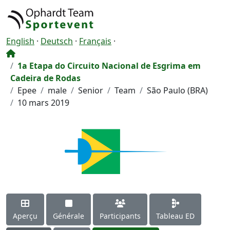
English
·
Deutsch
·
Français
·
1a Etapa do Circuito Nacional de Esgrima em
Cadeira de Rodas
Epee
male
Senior
Team
São Paulo (BRA)
10 mars 2019
Aperçu
Générale
Participants
Tableau ED