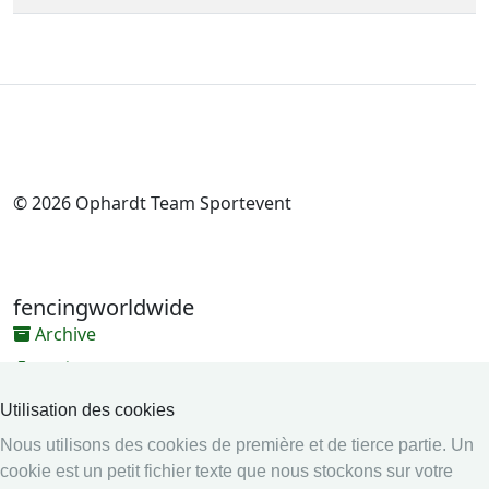
© 2026 Ophardt Team Sportevent
fencingworldwide
Archive
Vidéos
Médias
Utilisation des cookies
Nous utilisons des cookies de première et de tierce partie. Un
Système en ligne
cookie est un petit fichier texte que nous stockons sur votre
Système en ligne