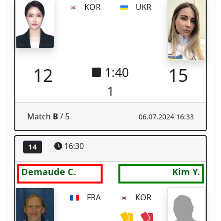
9
15
2:13
2
Match
B
/ 6
06.07.2024 16:38
Espace 3
© 2026 Ophardt Team Sportevent