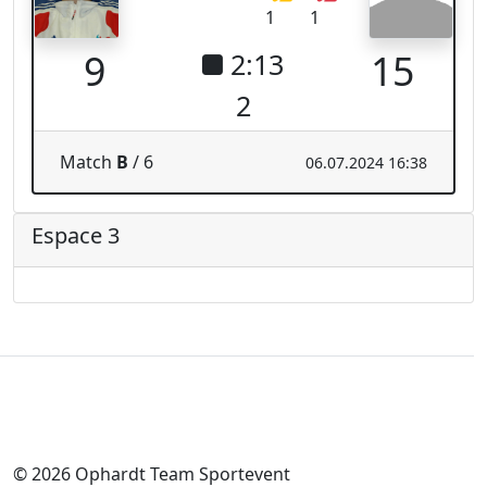
fencingworldwide
Archive
Vidéos
Médias
Système en ligne
Système en ligne
Calendrier
Classement
Légal
Securité data
Imprime
other
Résultats en direct: Escrime