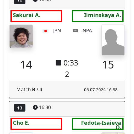
KOR
UKR
12
15
1:40
1
Match
B
/ 5
06.07.2024 16:33
16:30
14
Demaude C.
Kim Y.
FRA
KOR
1
1