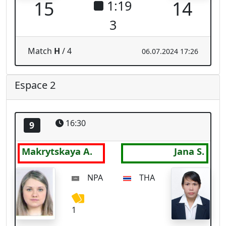
NPA
THA
1
9
15
1:28
3
Match
B
/ 1
06.07.2024 16:50
16:30
10
Tenkink I.
Lowthian T.
NED
CAN