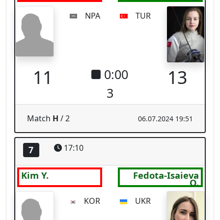
17:10
7
Kim Y.
Fedota-Isaieva
O.
KOR
UKR
13
15
0:19
1
Match
H
/ 3
06.07.2024 19:51
17:10
8
Pasquino R.
Fiaklistava K.