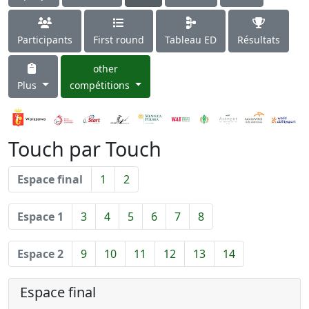
Participants
First round
Tableau ED
Résultats
other
Plus
compétitions
Touch par Touch
Espace final
1
2
Espace 1
3
4
5
6
7
8
Espace 2
9
10
11
12
13
14
Espace final