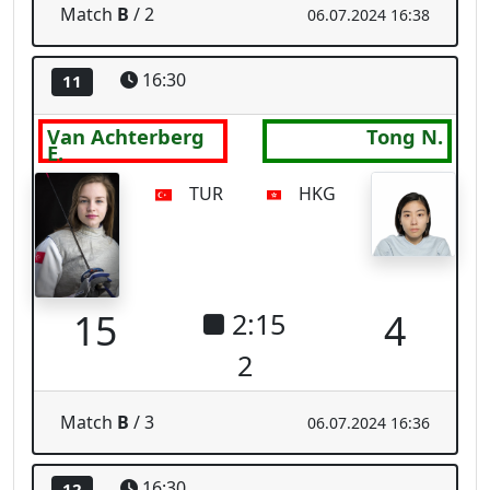
Match
B
/ 3
06.07.2024 16:36
16:30
12
Sakurai A.
Ilminskaya A.
JPN
NPA
14
15
0:33
2
Match
B
/ 4
06.07.2024 16:38
16:30
13
Cho E.
Fedota-Isaieva
O.