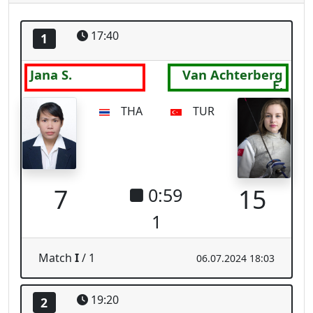
17:40
1
Jana S.
Van Achterberg
E.
THA
TUR
7
15
0:59
1
Match
I
/ 1
06.07.2024 18:03
19:20
2
Fedota-Isaieva
Jana S.
O.