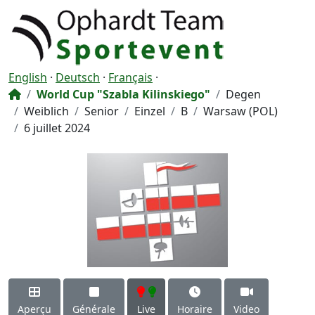
English
·
Deutsch
·
Français
·
World Cup "Szabla Kilinskiego"
Degen
Weiblich
Senior
Einzel
B
Warsaw (POL)
6 juillet 2024
Aperçu
Générale
Live
Horaire
Video