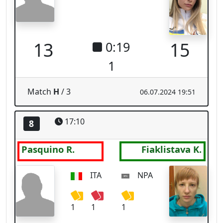
ITA
NPA
1
1
1
15
14
1:19
3
Match
H
/ 4
06.07.2024 17:26
Espace 2
16:30
9
Makrytskaya A.
Jana S.