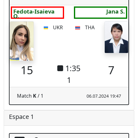
UKR
THA
15
7
1:35
1
Match
K
/ 1
06.07.2024 19:47
Espace 1
17:10
3
Lowthian T.
Jana S.
CAN
THA