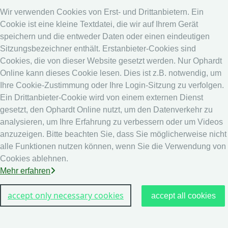
Medien
Wir verwenden Cookies von Erst- und Drittanbietern. Ein
Cookie ist eine kleine Textdatei, die wir auf Ihrem Gerät
Online System
speichern und die entweder Daten oder einen eindeutigen
Online System
Sitzungsbezeichner enthält. Erstanbieter-Cookies sind
Kalender
Cookies, die von dieser Website gesetzt werden. Nur Ophardt
Online kann dieses Cookie lesen. Dies ist z.B. notwendig, um
Rangliste
Ihre Cookie-Zustimmung oder Ihre Login-Sitzung zu verfolgen.
Rechtshinweis
Ein Drittanbieter-Cookie wird von einem externen Dienst
gesetzt, den Ophardt Online nutzt, um den Datenverkehr zu
Datenschutz
analysieren, um Ihre Erfahrung zu verbessern oder um Videos
Impressum
anzuzeigen. Bitte beachten Sie, dass Sie möglicherweise nicht
andere
alle Funktionen nutzen können, wenn Sie die Verwendung von
Cookies ablehnen.
Live Ergebnisse: Fechten
Mehr erfahren
accept only necessary cookies
accept all cookies