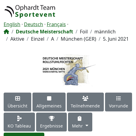
English
·
Deutsch
·
Français
·
Deutsche Meisterschaft
Foil
männlich
Aktive
Einzel
A
München (GER)
5. Juni 2021
Übersicht
Allgemeines
Teilnehmende
Vorrunde
KO Tableau
Ergebnisse
Mehr