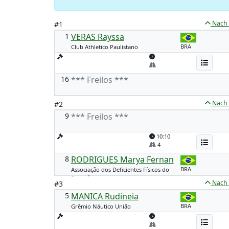
Nach
#1
1
VERAS Rayssa
BRA
Club Athletico Paulistano
16
*** Freilos ***
Nach
#2
9
*** Freilos ***
10:10
4
8
RODRIGUES Marya Fernan
BRA
Associação dos Deficientes Físicos do
Paraná
Nach
#3
5
MANICA Rudineia
BRA
Grêmio Náutico União