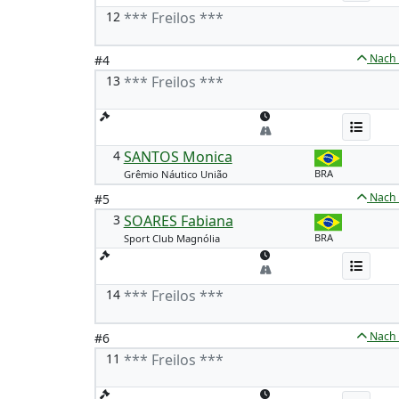
12
*** Freilos ***
Nach
#4
13
*** Freilos ***
4
SANTOS Monica
BRA
Grêmio Náutico União
Nach
#5
3
SOARES Fabiana
BRA
Sport Club Magnólia
14
*** Freilos ***
Nach
#6
11
*** Freilos ***