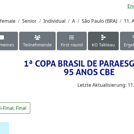
En
female
Senior
Individual
A
São Paulo (BRA)
11. 
emeines
Teilnehmende
First round
KO Tableau
Erge
Letzte Aktualisierung: 11
-Final
,
Final