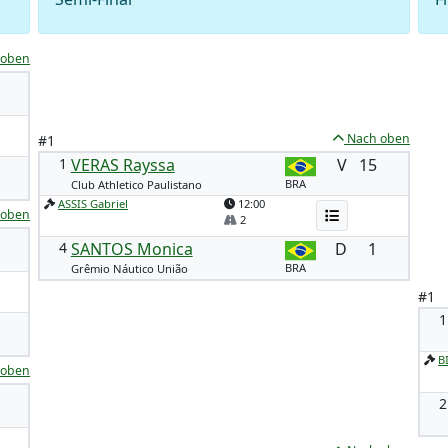
 oben
Nach oben
#1
1
VERAS Rayssa
V
15
BRA
Club Athletico Paulistano
ASSIS Gabriel
12:00
 oben
2
4
SANTOS Monica
D
1
BRA
Grêmio Náutico União
#1
1
B
 oben
2