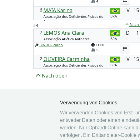
4
6
MAIA Karina
V
15
BRA
Associação dos Deficientes Físicos do
Paraná
Nach
#4
7
LEMOS Ana Clara
D
1
BRA
Associação Atlética Anthares
BINDI Ricardo
11:00
5
2
OLIVEIRA Carminha
V
15
BRA
Associação dos Deficientes Físicos do
Paraná
Nach oben
Verwendung von Cookies
Wir verwenden Cookies von Erst- und 
entweder Daten oder einen eindeutig
© 2026 Ophardt Team
werden. Nur Ophardt Online kann di
Sportevent
verfolgen. Ein Drittanbieter-Cookie