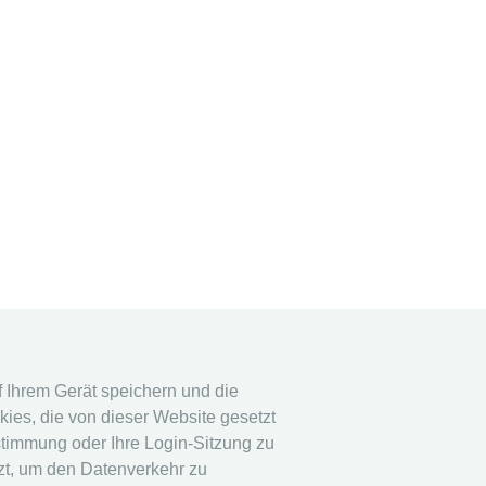
stem
Rechtshinweis
uf Ihrem Gerät speichern und die
ies, die von dieser Website gesetzt
stem
Datenschutz
stimmung oder Ihre Login-Sitzung zu
Impressum
tzt, um den Datenverkehr zu