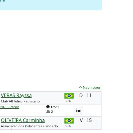
Nach oben
VERAS Rayssa
D
11
BRA
Club Athletico Paulistano
INDI Ricardo
12:20
2
OLIVEIRA Carminha
V
15
BRA
Associação dos Deficientes Físicos do
Paraná