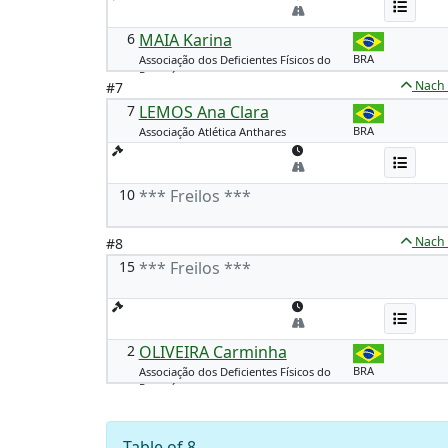
6
MAIA Karina
BRA
Associação dos Deficientes Físicos do
Paraná
Nach
#7
7
LEMOS Ana Clara
BRA
Associação Atlética Anthares
10
*** Freilos ***
Nach
#8
15
*** Freilos ***
2
OLIVEIRA Carminha
BRA
Associação dos Deficientes Físicos do
Paraná
Table of 8