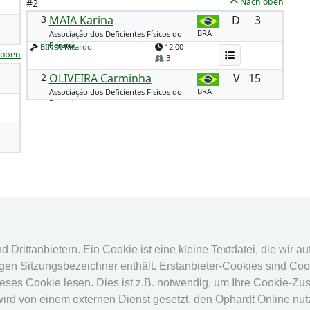
Nach oben
#2
3
MAIA Karina
D
3
BRA
Associação dos Deficientes Físicos do
Paraná
BINDI Ricardo
12:00
 oben
3
2
OLIVEIRA Carminha
V
15
BRA
Associação dos Deficientes Físicos do
Paraná
fencingworldwide
Online Sy
Drittanbietern. Ein Cookie ist eine kleine Textdatei, die wir a
en Sitzungsbezeichner enthält. Erstanbieter-Cookies sind Cook
Archiv
Online Sy
eses Cookie lesen. Dies ist z.B. notwendig, um Ihre Cookie-Zu
Videos
Kalender
 wird von einem externen Dienst gesetzt, den Ophardt Online nu