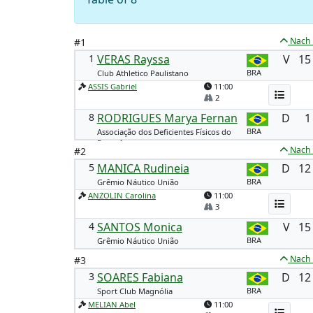
Nach
#1
1
VERAS Rayssa
V
15
BRA
Club Athletico Paulistano
ASSIS Gabriel
11:00
2
8
RODRIGUES Marya Fernan
D
1
BRA
Associação dos Deficientes Físicos do
Paraná
Nach
#2
5
MANICA Rudineia
D
12
BRA
Grêmio Náutico União
ANZOLIN Carolina
11:00
3
4
SANTOS Monica
V
15
BRA
Grêmio Náutico União
Nach
#3
3
SOARES Fabiana
D
12
BRA
Sport Club Magnólia
MELIAN Abel
11:00