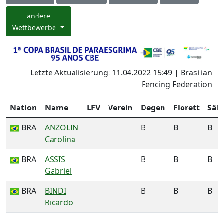
andere
Wettbewerbe
Letzte Aktualisierung: 11.04.2022 15:49 | Brasilian
Fencing Federation
Nation
Name
LFV
Verein
Degen
Florett
Sä
BRA
ANZOLIN
B
B
B
Carolina
BRA
ASSIS
B
B
B
Gabriel
BRA
BINDI
B
B
B
Ricardo