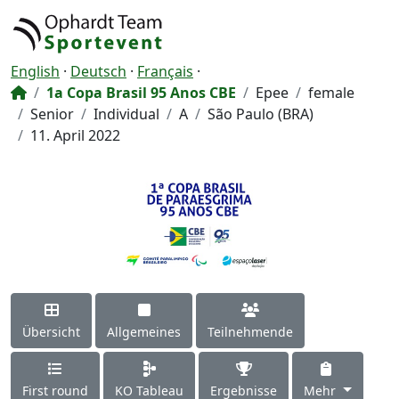
English
·
Deutsch
·
Français
·
1a Copa Brasil 95 Anos CBE
Epee
female
Senior
Individual
A
São Paulo (BRA)
11. April 2022
Übersicht
Allgemeines
Teilnehmende
First round
KO Tableau
Ergebnisse
Mehr