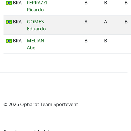
BRA
FERRAZZI
B
B
B
Ricardo
BRA
GOMES
A
A
B
Eduardo
BRA
MELIAN
B
B
Abel
© 2026 Ophardt Team Sportevent