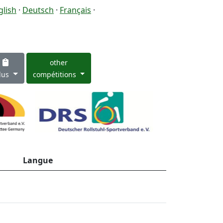
glish
·
Deutsch
·
Français
·
other
lus
compétitions
Langue