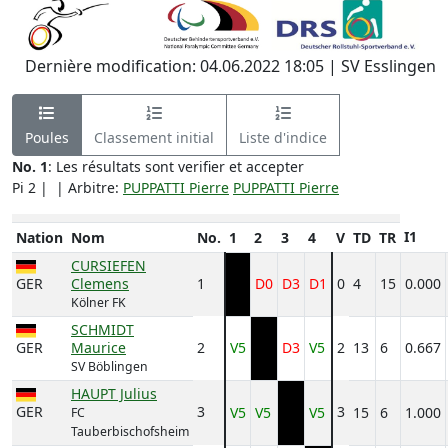
Dernière modification: 04.06.2022 18:05 | SV Esslingen
Poules
Classement initial
Liste d'indice
No. 1
: Les résultats sont verifier et accepter
Pi 2 |
| Arbitre:
PUPPATTI Pierre
PUPPATTI Pierre
I1
Nation
Nom
No.
1
2
3
4
V
TD
TR
CURSIEFEN
GER
Clemens
1
D0
D3
D1
0
4
15
0.000
Kölner FK
SCHMIDT
GER
Maurice
2
V5
D3
V5
2
13
6
0.667
SV Böblingen
HAUPT Julius
GER
3
3
V5
V5
V5
15
6
1.000
FC
Tauberbischofsheim