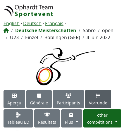
English
·
Deutsch
·
Français
·
Deutsche Meisterschaften
Sabre
open
U23
Einzel
Böblingen (GER)
4 juin 2022
Aperçu
Générale
Participants
Vorrunde
other
Tableau ED
Résultats
Plus
compétitions