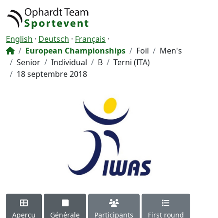
English
·
Deutsch
·
Français
·
European Championships
Foil
Men's
Senior
Individual
B
Terni (ITA)
18 septembre 2018
Aperçu
Générale
Participants
First round