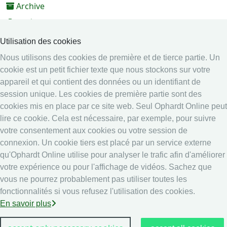
Archive
Vidéos
Médias
Utilisation des cookies
Nous utilisons des cookies de première et de tierce partie. Un
Système en ligne
cookie est un petit fichier texte que nous stockons sur votre
Système en ligne
appareil et qui contient des données ou un identifiant de
Calendrier
session unique. Les cookies de première partie sont des
cookies mis en place par ce site web. Seul Ophardt Online peut
Classement
lire ce cookie. Cela est nécessaire, par exemple, pour suivre
Légal
votre consentement aux cookies ou votre session de
connexion. Un cookie tiers est placé par un service externe
Securité data
qu'Ophardt Online utilise pour analyser le trafic afin d'améliorer
Imprime
votre expérience ou pour l'affichage de vidéos. Sachez que
other
vous ne pourrez probablement pas utiliser toutes les
fonctionnalités si vous refusez l'utilisation des cookies.
Résultats en direct: Escrime
En savoir plus