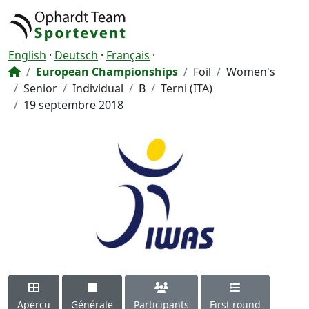
English
·
Deutsch
·
Français
·
European Championships
Foil
Women's
Senior
Individual
B
Terni (ITA)
19 septembre 2018
Aperçu
Générale
Participants
First round