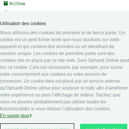
Archive
Vidéos
Médias
Utilisation des cookies
Nous utilisons des cookies de première et de tierce partie. Un
Système en ligne
cookie est un petit fichier texte que nous stockons sur votre
Système en ligne
appareil et qui contient des données ou un identifiant de
Calendrier
session unique. Les cookies de première partie sont des
cookies mis en place par ce site web. Seul Ophardt Online peut
Classement
lire ce cookie. Cela est nécessaire, par exemple, pour suivre
Légal
votre consentement aux cookies ou votre session de
connexion. Un cookie tiers est placé par un service externe
Securité data
qu'Ophardt Online utilise pour analyser le trafic afin d'améliorer
Imprime
votre expérience ou pour l'affichage de vidéos. Sachez que
other
vous ne pourrez probablement pas utiliser toutes les
fonctionnalités si vous refusez l'utilisation des cookies.
Résultats en direct: Escrime
En savoir plus