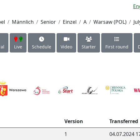
En
el
Männlich
Senior
Einzel
A
Warsaw (POL)
Jul
al
Live
Schedule
Video
Starter
First round
Version
Transferred
1
04.07.2024 1