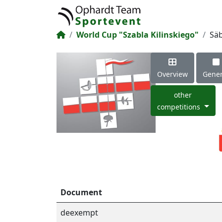
World Cup "Szabla Kilinskiego"
Säb
Overview
Gener
other
competitions
Document
deexempt