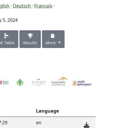
glish
·
Deutsch
·
Français
·
y 5, 2024
DE Table
Results
More
Language
7:29
en